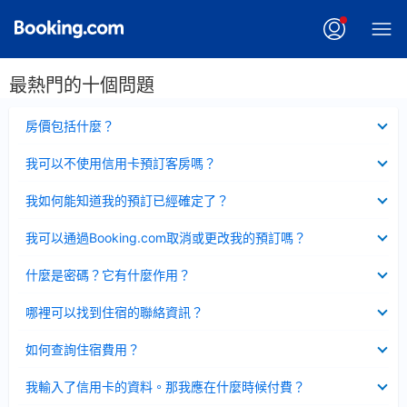
最熱門的十個問題
已
房價包括什麼？
收
起
已
我可以不使用信用卡預訂客房嗎？
收
起
已
我如何能知道我的預訂已經確定了？
收
起
已
我可以通過Booking.com取消或更改我的預訂嗎？
收
起
已
什麼是密碼？它有什麼作用？
收
起
已
哪裡可以找到住宿的聯絡資訊？
收
起
已
如何查詢住宿費用？
收
起
已
我輸入了信用卡的資料。那我應在什麼時候付費？
收