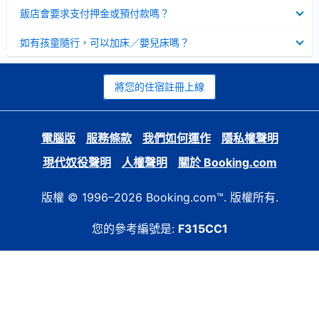
起
已
飯店會要求支付押金或預付款嗎？
收
起
已
如有孩童隨行，可以加床／嬰兒床嗎？
收
起
將您的住宿註冊上線
電腦版
服務條款
我們如何運作
隱私權聲明
現代奴役聲明
人權聲明
關於 Booking.com
版權 © 1996–2026 Booking.com™. 版權所有.
您的參考編號是:
F315CC1