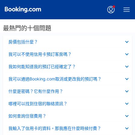
最熱門的十個問題
已
房價包括什麼？
收
起
已
我可以不使用信用卡預訂客房嗎？
收
起
已
我如何能知道我的預訂已經確定了？
收
起
已
我可以通過Booking.com取消或更改我的預訂嗎？
收
起
已
什麼是密碼？它有什麼作用？
收
起
已
哪裡可以找到住宿的聯絡資訊？
收
起
已
如何查詢住宿費用？
收
起
已
我輸入了信用卡的資料。那我應在什麼時候付費？
收