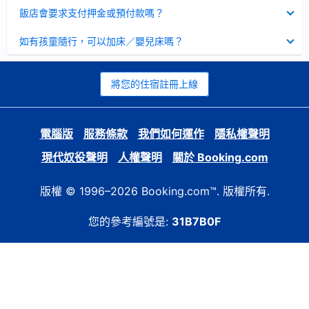
起
已
飯店會要求支付押金或預付款嗎？
收
起
已
如有孩童隨行，可以加床／嬰兒床嗎？
收
起
將您的住宿註冊上線
電腦版
服務條款
我們如何運作
隱私權聲明
現代奴役聲明
人權聲明
關於 Booking.com
版權 © 1996–2026 Booking.com™. 版權所有.
您的參考編號是:
31B7B0F