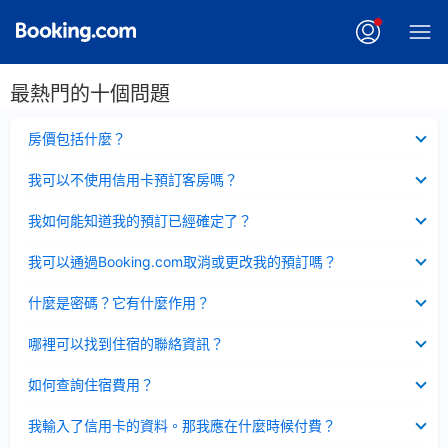
最熱門的十個問題
已
房價包括什麼？
收
起
已
我可以不使用信用卡預訂客房嗎？
收
起
已
我如何能知道我的預訂已經確定了？
收
起
已
我可以通過Booking.com取消或更改我的預訂嗎？
收
起
已
什麼是密碼？它有什麼作用？
收
起
已
哪裡可以找到住宿的聯絡資訊？
收
起
已
如何查詢住宿費用？
收
起
已
我輸入了信用卡的資料。那我應在什麼時候付費？
收