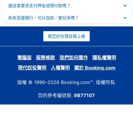
起
已
飯店會要求支付押金或預付款嗎？
收
起
已
如有孩童隨行，可以加床／嬰兒床嗎？
收
起
將您的住宿註冊上線
電腦版
服務條款
我們如何運作
隱私權聲明
現代奴役聲明
人權聲明
關於 Booking.com
版權 © 1996–2026 Booking.com™. 版權所有.
您的參考編號是:
9B77107