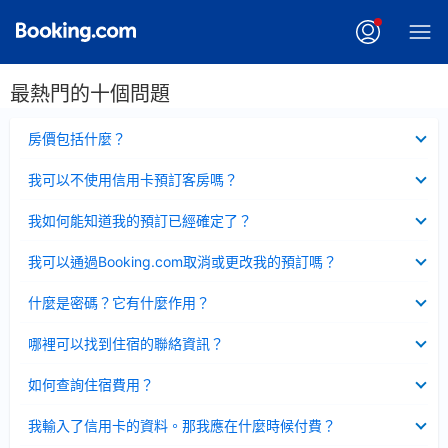
最熱門的十個問題
已
房價包括什麼？
收
起
已
我可以不使用信用卡預訂客房嗎？
收
起
已
我如何能知道我的預訂已經確定了？
收
起
已
我可以通過Booking.com取消或更改我的預訂嗎？
收
起
已
什麼是密碼？它有什麼作用？
收
起
已
哪裡可以找到住宿的聯絡資訊？
收
起
已
如何查詢住宿費用？
收
起
已
我輸入了信用卡的資料。那我應在什麼時候付費？
收