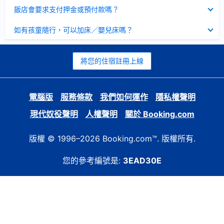
起
已
飯店會要求支付押金或預付款嗎？
收
起
已
如有孩童隨行，可以加床／嬰兒床嗎？
收
起
將您的住宿註冊上線
電腦版
服務條款
我們如何運作
隱私權聲明
現代奴役聲明
人權聲明
關於 Booking.com
版權 © 1996–2026 Booking.com™. 版權所有.
您的參考編號是:
3EAD30E