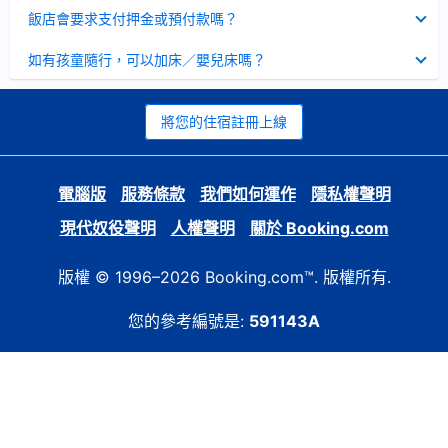
起
已
飯店會要求支付押金或預付款嗎？
收
起
已
如有孩童隨行，可以加床／嬰兒床嗎？
收
起
將您的住宿註冊上線
電腦版
服務條款
我們如何運作
隱私權聲明
現代奴役聲明
人權聲明
關於 Booking.com
版權 © 1996–2026 Booking.com™. 版權所有.
您的參考編號是:
591143A