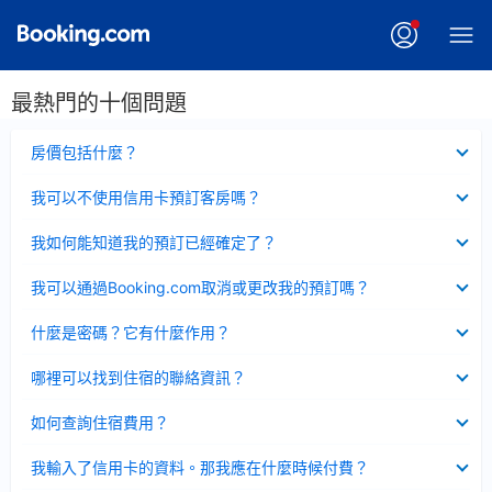
最熱門的十個問題
已
房價包括什麼？
收
起
已
我可以不使用信用卡預訂客房嗎？
收
起
已
我如何能知道我的預訂已經確定了？
收
起
已
我可以通過Booking.com取消或更改我的預訂嗎？
收
起
已
什麼是密碼？它有什麼作用？
收
起
已
哪裡可以找到住宿的聯絡資訊？
收
起
已
如何查詢住宿費用？
收
起
已
我輸入了信用卡的資料。那我應在什麼時候付費？
收