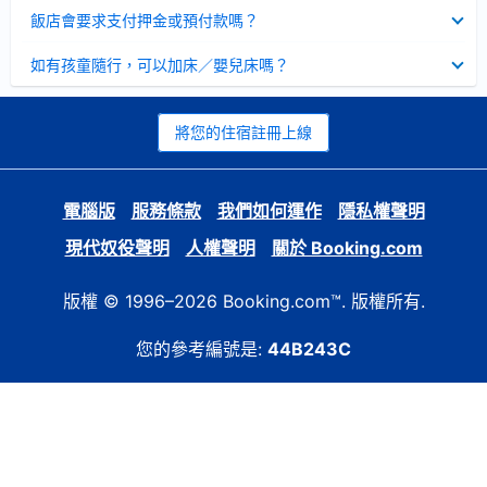
起
已
飯店會要求支付押金或預付款嗎？
收
起
已
如有孩童隨行，可以加床／嬰兒床嗎？
收
起
將您的住宿註冊上線
電腦版
服務條款
我們如何運作
隱私權聲明
現代奴役聲明
人權聲明
關於 Booking.com
版權 © 1996–2026 Booking.com™. 版權所有.
您的參考編號是:
44B243C