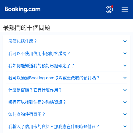
最熱門的十個問題
已
房價包括什麼？
收
起
已
我可以不使用信用卡預訂客房嗎？
收
起
已
我如何能知道我的預訂已經確定了？
收
起
已
我可以通過Booking.com取消或更改我的預訂嗎？
收
起
已
什麼是密碼？它有什麼作用？
收
起
已
哪裡可以找到住宿的聯絡資訊？
收
起
已
如何查詢住宿費用？
收
起
已
我輸入了信用卡的資料。那我應在什麼時候付費？
收