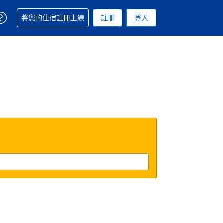
取得訂單相關協助
將您的住宿註冊上線
註冊
登入
. 您現在所使用的幣別為美元
用的語言. 您目前所選的語言是繁體中文