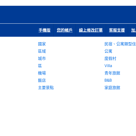
手機版
您的帳戶
線上修改訂單
客服支援
加
國家
民宿、公寓類型住
區域
公寓
城市
度假村
區
Villa
機場
青年旅館
飯店
B&B
主要景點
家庭旅館