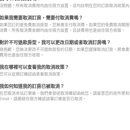
沒問題！所有取消費用均由住宿方設置，且均註明在您的訂房取消政策內
如果我需要取消訂房，需要付取消費嗎？
如果您訂的是免費取消房型，您無需支付取消費。如果您的免費取消期限
消費。所有取消費金額均由住宿方設置，且該費用也是由住宿方收取。
對於不可退款房型，我可以更改日期或者取消訂房嗎？
很抱歉，您無法更改不可退款房型的日期。如果您選擇取消訂房，將會產
費用也是由住宿方收取。
我在哪裡可以查看我的取消政策？
您可以從預訂確認函查看取消政策。
我如何知道我的訂房已被取消？
在您取消本站訂單後，我們會發送取消確認函給您。請留意您的收件匣和促
Email，請連絡住宿方確認該筆訂單是否已取消。