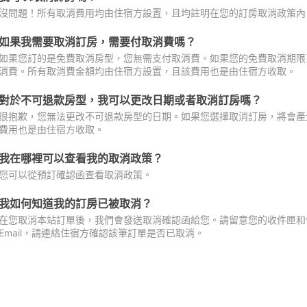
沒問題！所有取消費用均由住宿方設置，且均註明在您的訂房取消政策內
如果我需要取消訂房，需要付取消費嗎？
如果您訂的是免費取消房型，您無需支付取消費。如果您的免費取消期限
消費。所有取消費金額均由住宿方設置，且該費用也是由住宿方收取。
對於不可退款房型，我可以更改日期或者取消訂房嗎？
很抱歉，您無法更改不可退款房型的日期。如果您選擇取消訂房，將會產
費用也是由住宿方收取。
我在哪裡可以查看我的取消政策？
您可以從預訂確認函查看取消政策。
我如何知道我的訂房已被取消？
在您取消本站訂單後，我們會發送取消確認函給您。請留意您的收件匣和促
Email，請連絡住宿方確認該筆訂單是否已取消。