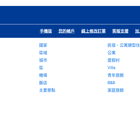
手機版
您的帳戶
線上修改訂單
客服支援
加
國家
民宿、公寓類型住
區域
公寓
城市
度假村
區
Villa
機場
青年旅館
飯店
B&B
主要景點
家庭旅館