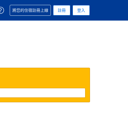
取得訂單相關協助
將您的住宿註冊上線
註冊
登入
 您現在所使用的幣別為新台幣
用的語言. 您目前所選的語言是繁體中文