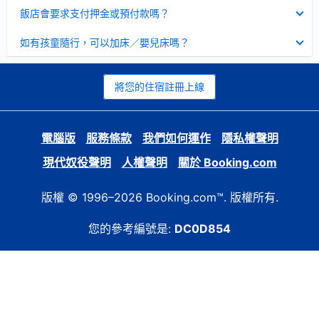
起
已
飯店會要求支付押金或預付款嗎？
收
起
已
如有孩童隨行，可以加床／嬰兒床嗎？
收
起
將您的住宿註冊上線
電腦版
服務條款
我們如何運作
隱私權聲明
現代奴役聲明
人權聲明
關於 Booking.com
版權 © 1996–2026 Booking.com™. 版權所有.
您的參考編號是:
DC0D854