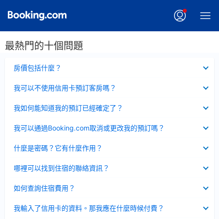
最熱門的十個問題
已
房價包括什麼？
收
起
已
我可以不使用信用卡預訂客房嗎？
收
起
已
我如何能知道我的預訂已經確定了？
收
起
已
我可以通過Booking.com取消或更改我的預訂嗎？
收
起
已
什麼是密碼？它有什麼作用？
收
起
已
哪裡可以找到住宿的聯絡資訊？
收
起
已
如何查詢住宿費用？
收
起
已
我輸入了信用卡的資料。那我應在什麼時候付費？
收