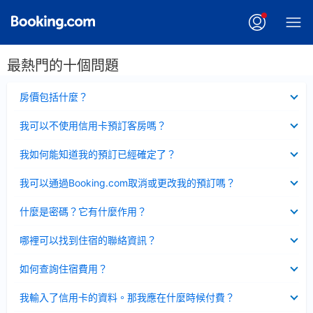
最熱門的十個問題
已
房價包括什麼？
收
起
已
我可以不使用信用卡預訂客房嗎？
收
起
已
我如何能知道我的預訂已經確定了？
收
起
已
我可以通過Booking.com取消或更改我的預訂嗎？
收
起
已
什麼是密碼？它有什麼作用？
收
起
已
哪裡可以找到住宿的聯絡資訊？
收
起
已
如何查詢住宿費用？
收
起
已
我輸入了信用卡的資料。那我應在什麼時候付費？
收