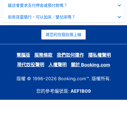
起
已
飯店會要求支付押金或預付款嗎？
收
起
已
如有孩童隨行，可以加床／嬰兒床嗎？
收
起
將您的住宿註冊上線
電腦版
服務條款
我們如何運作
隱私權聲明
現代奴役聲明
人權聲明
關於 Booking.com
版權 © 1996–2026 Booking.com™. 版權所有.
您的參考編號是:
AEF1B09