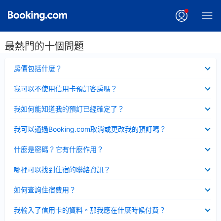
最熱門的十個問題
已
房價包括什麼？
收
起
已
我可以不使用信用卡預訂客房嗎？
收
起
已
我如何能知道我的預訂已經確定了？
收
起
已
我可以通過Booking.com取消或更改我的預訂嗎？
收
起
已
什麼是密碼？它有什麼作用？
收
起
已
哪裡可以找到住宿的聯絡資訊？
收
起
已
如何查詢住宿費用？
收
起
已
我輸入了信用卡的資料。那我應在什麼時候付費？
收