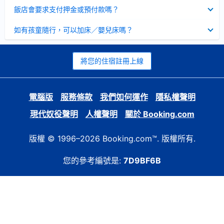
起
已
飯店會要求支付押金或預付款嗎？
收
起
已
如有孩童隨行，可以加床／嬰兒床嗎？
收
起
將您的住宿註冊上線
電腦版
服務條款
我們如何運作
隱私權聲明
現代奴役聲明
人權聲明
關於 Booking.com
版權 © 1996–2026 Booking.com™. 版權所有.
您的參考編號是:
7D9BF6B