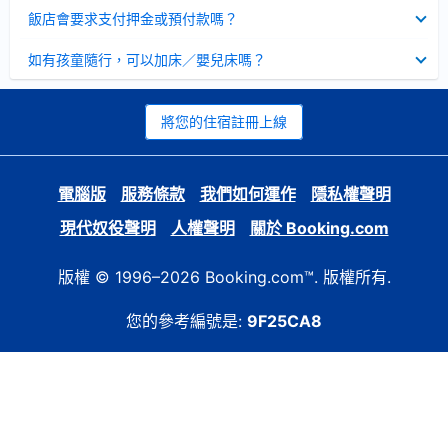
起
已
飯店會要求支付押金或預付款嗎？
收
起
已
如有孩童隨行，可以加床／嬰兒床嗎？
收
起
將您的住宿註冊上線
電腦版
服務條款
我們如何運作
隱私權聲明
現代奴役聲明
人權聲明
關於 Booking.com
版權 © 1996–2026 Booking.com™. 版權所有.
您的參考編號是:
9F25CA8