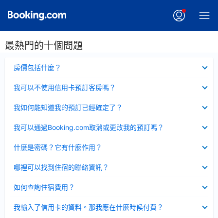
最熱門的十個問題
已
房價包括什麼？
收
起
已
我可以不使用信用卡預訂客房嗎？
收
起
已
我如何能知道我的預訂已經確定了？
收
起
已
我可以通過Booking.com取消或更改我的預訂嗎？
收
起
已
什麼是密碼？它有什麼作用？
收
起
已
哪裡可以找到住宿的聯絡資訊？
收
起
已
如何查詢住宿費用？
收
起
已
我輸入了信用卡的資料。那我應在什麼時候付費？
收