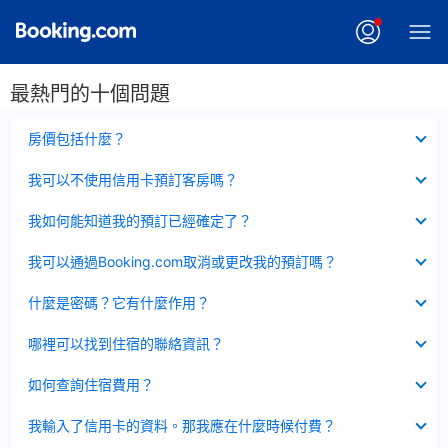
最熱門的十個問題
已
房價包括什麼？
收
起
已
我可以不使用信用卡預訂客房嗎？
收
起
已
我如何能知道我的預訂已經確定了？
收
起
已
我可以通過Booking.com取消或更改我的預訂嗎？
收
起
已
什麼是密碼？它有什麼作用？
收
起
已
哪裡可以找到住宿的聯絡資訊？
收
起
已
如何查詢住宿費用？
收
起
已
我輸入了信用卡的資料。那我應在什麼時候付費？
收