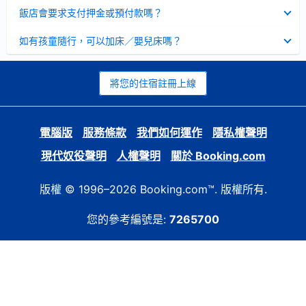
起
已
飯店會要求支付押金或預付款嗎？
收
起
已
如有孩童隨行，可以加床／嬰兒床嗎？
收
起
將您的住宿註冊上線
電腦版
服務條款
我們如何運作
隱私權聲明
現代奴役聲明
人權聲明
關於 Booking.com
版權 © 1996–2026 Booking.com™. 版權所有.
您的參考編號是:
7265700