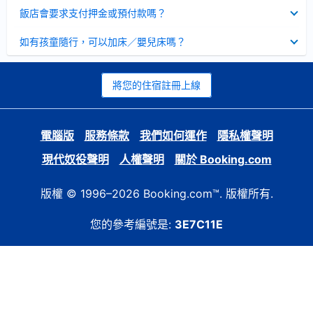
起
已
飯店會要求支付押金或預付款嗎？
收
起
已
如有孩童隨行，可以加床／嬰兒床嗎？
收
起
將您的住宿註冊上線
電腦版
服務條款
我們如何運作
隱私權聲明
現代奴役聲明
人權聲明
關於 Booking.com
版權 © 1996–2026 Booking.com™. 版權所有.
您的參考編號是:
3E7C11E