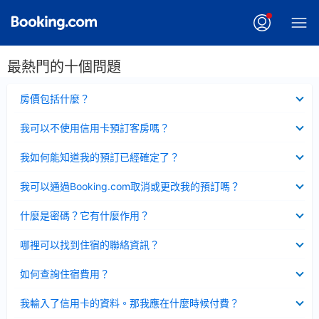
最熱門的十個問題
已
房價包括什麼？
收
起
已
我可以不使用信用卡預訂客房嗎？
收
起
已
我如何能知道我的預訂已經確定了？
收
起
已
我可以通過Booking.com取消或更改我的預訂嗎？
收
起
已
什麼是密碼？它有什麼作用？
收
起
已
哪裡可以找到住宿的聯絡資訊？
收
起
已
如何查詢住宿費用？
收
起
已
我輸入了信用卡的資料。那我應在什麼時候付費？
收