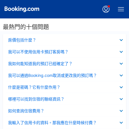
最熱門的十個問題
已
房價包括什麼？
收
起
已
我可以不使用信用卡預訂客房嗎？
收
起
已
我如何能知道我的預訂已經確定了？
收
起
已
我可以通過Booking.com取消或更改我的預訂嗎？
收
起
已
什麼是密碼？它有什麼作用？
收
起
已
哪裡可以找到住宿的聯絡資訊？
收
起
已
如何查詢住宿費用？
收
起
已
我輸入了信用卡的資料。那我應在什麼時候付費？
收