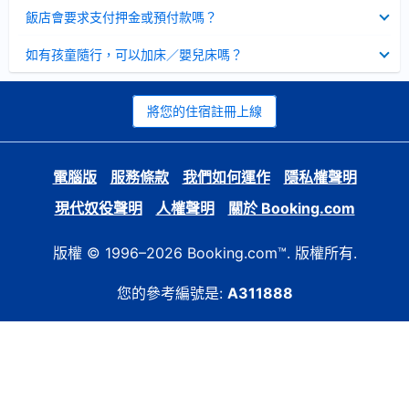
起
已
飯店會要求支付押金或預付款嗎？
收
起
已
如有孩童隨行，可以加床／嬰兒床嗎？
收
起
將您的住宿註冊上線
電腦版
服務條款
我們如何運作
隱私權聲明
現代奴役聲明
人權聲明
關於 Booking.com
版權 © 1996–2026 Booking.com™. 版權所有.
您的參考編號是:
A311888