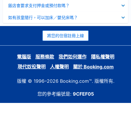
起
已
飯店會要求支付押金或預付款嗎？
收
起
已
如有孩童隨行，可以加床／嬰兒床嗎？
收
起
將您的住宿註冊上線
電腦版
服務條款
我們如何運作
隱私權聲明
現代奴役聲明
人權聲明
關於 Booking.com
版權 © 1996–2026 Booking.com™. 版權所有.
您的參考編號是:
9CFEF05