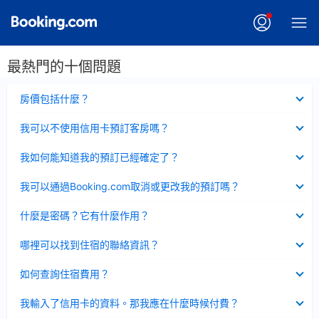
最熱門的十個問題
已
房價包括什麼？
收
起
已
我可以不使用信用卡預訂客房嗎？
收
起
已
我如何能知道我的預訂已經確定了？
收
起
已
我可以通過Booking.com取消或更改我的預訂嗎？
收
起
已
什麼是密碼？它有什麼作用？
收
起
已
哪裡可以找到住宿的聯絡資訊？
收
起
已
如何查詢住宿費用？
收
起
已
我輸入了信用卡的資料。那我應在什麼時候付費？
收