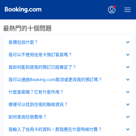
最熱門的十個問題
已
房價包括什麼？
收
起
已
我可以不使用信用卡預訂客房嗎？
收
起
已
我如何能知道我的預訂已經確定了？
收
起
已
我可以通過Booking.com取消或更改我的預訂嗎？
收
起
已
什麼是密碼？它有什麼作用？
收
起
已
哪裡可以找到住宿的聯絡資訊？
收
起
已
如何查詢住宿費用？
收
起
已
我輸入了信用卡的資料。那我應在什麼時候付費？
收