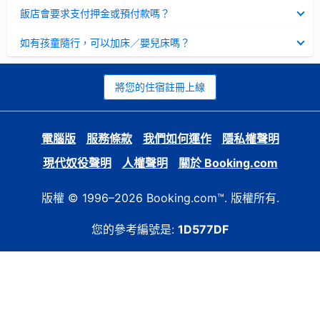
起
已
飯店會要求支付押金或預付款嗎？
收
起
已
如有孩童隨行，可以加床／嬰兒床嗎？
收
起
將您的住宿註冊上線
電腦版
服務條款
我們如何運作
隱私權聲明
現代奴役聲明
人權聲明
關於 Booking.com
版權 © 1996–2026 Booking.com™. 版權所有.
您的參考編號是:
1D577DF