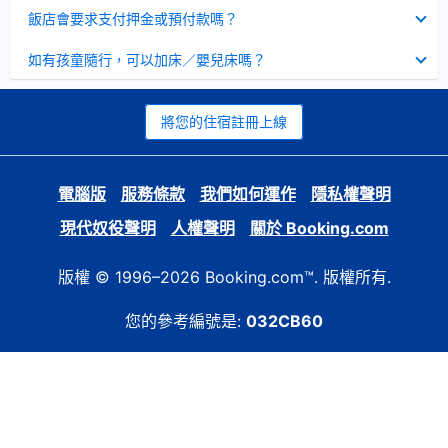
起
已
飯店會要求支付押金或預付款嗎？
收
起
已
如有孩童隨行，可以加床／嬰兒床嗎？
收
起
將您的住宿註冊上線
電腦版
服務條款
我們如何運作
隱私權聲明
現代奴役聲明
人權聲明
關於 Booking.com
版權 © 1996–2026 Booking.com™. 版權所有.
您的參考編號是:
032CB60