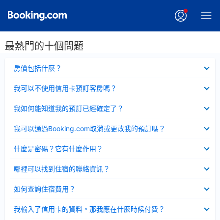
最熱門的十個問題
已
房價包括什麼？
收
起
已
我可以不使用信用卡預訂客房嗎？
收
起
已
我如何能知道我的預訂已經確定了？
收
起
已
我可以通過Booking.com取消或更改我的預訂嗎？
收
起
已
什麼是密碼？它有什麼作用？
收
起
已
哪裡可以找到住宿的聯絡資訊？
收
起
已
如何查詢住宿費用？
收
起
已
我輸入了信用卡的資料。那我應在什麼時候付費？
收