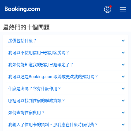
最熱門的十個問題
已
房價包括什麼？
收
起
已
我可以不使用信用卡預訂客房嗎？
收
起
已
我如何能知道我的預訂已經確定了？
收
起
已
我可以通過Booking.com取消或更改我的預訂嗎？
收
起
已
什麼是密碼？它有什麼作用？
收
起
已
哪裡可以找到住宿的聯絡資訊？
收
起
已
如何查詢住宿費用？
收
起
已
我輸入了信用卡的資料。那我應在什麼時候付費？
收