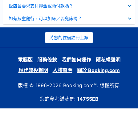
起
已
飯店會要求支付押金或預付款嗎？
收
起
已
如有孩童隨行，可以加床／嬰兒床嗎？
收
起
將您的住宿註冊上線
電腦版
服務條款
我們如何運作
隱私權聲明
現代奴役聲明
人權聲明
關於 Booking.com
版權 © 1996–2026 Booking.com™. 版權所有.
您的參考編號是:
14755EB