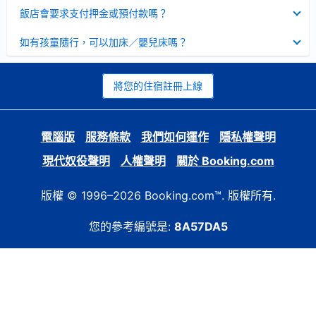
起
已
飯店會要求支付押金或預付款嗎？
收
起
已
如有孩童隨行，可以加床／嬰兒床嗎？
收
起
將您的住宿註冊上線
電腦版
服務條款
我們如何運作
隱私權聲明
現代奴役聲明
人權聲明
關於 Booking.com
版權 © 1996–2026 Booking.com™. 版權所有.
您的參考編號是:
8A57DA5