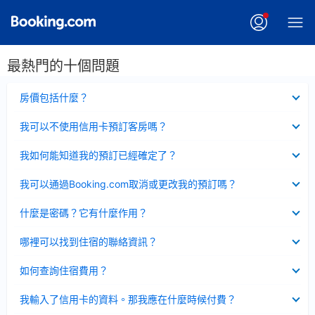
最熱門的十個問題
已
房價包括什麼？
收
起
已
我可以不使用信用卡預訂客房嗎？
收
起
已
我如何能知道我的預訂已經確定了？
收
起
已
我可以通過Booking.com取消或更改我的預訂嗎？
收
起
已
什麼是密碼？它有什麼作用？
收
起
已
哪裡可以找到住宿的聯絡資訊？
收
起
已
如何查詢住宿費用？
收
起
已
我輸入了信用卡的資料。那我應在什麼時候付費？
收