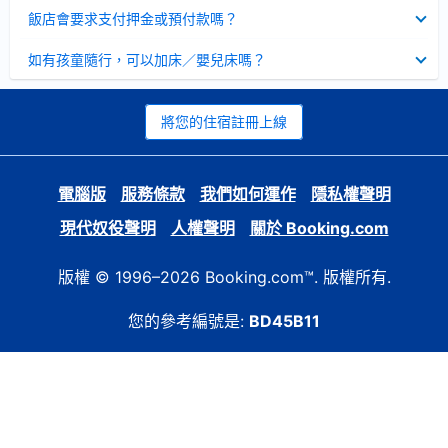
起
已
飯店會要求支付押金或預付款嗎？
收
起
已
如有孩童隨行，可以加床／嬰兒床嗎？
收
起
將您的住宿註冊上線
電腦版
服務條款
我們如何運作
隱私權聲明
現代奴役聲明
人權聲明
關於 Booking.com
版權 © 1996–2026 Booking.com™. 版權所有.
您的參考編號是:
BD45B11