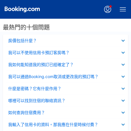
最熱門的十個問題
已
房價包括什麼？
收
起
已
我可以不使用信用卡預訂客房嗎？
收
起
已
我如何能知道我的預訂已經確定了？
收
起
已
我可以通過Booking.com取消或更改我的預訂嗎？
收
起
已
什麼是密碼？它有什麼作用？
收
起
已
哪裡可以找到住宿的聯絡資訊？
收
起
已
如何查詢住宿費用？
收
起
已
我輸入了信用卡的資料。那我應在什麼時候付費？
收