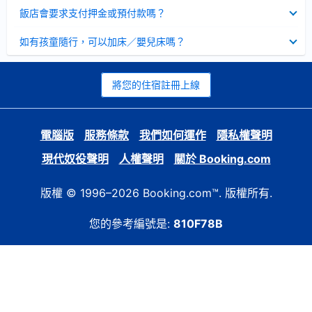
起
已
飯店會要求支付押金或預付款嗎？
收
起
已
如有孩童隨行，可以加床／嬰兒床嗎？
收
起
將您的住宿註冊上線
電腦版
服務條款
我們如何運作
隱私權聲明
現代奴役聲明
人權聲明
關於 Booking.com
版權 © 1996–2026 Booking.com™. 版權所有.
您的參考編號是:
810F78B