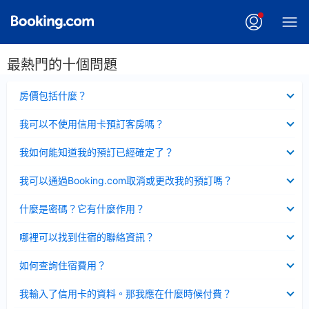
最熱門的十個問題
已
房價包括什麼？
收
起
已
我可以不使用信用卡預訂客房嗎？
收
起
已
我如何能知道我的預訂已經確定了？
收
起
已
我可以通過Booking.com取消或更改我的預訂嗎？
收
起
已
什麼是密碼？它有什麼作用？
收
起
已
哪裡可以找到住宿的聯絡資訊？
收
起
已
如何查詢住宿費用？
收
起
已
我輸入了信用卡的資料。那我應在什麼時候付費？
收