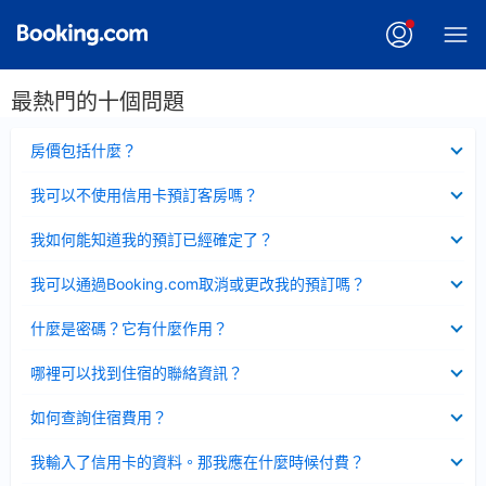
最熱門的十個問題
已
房價包括什麼？
收
起
已
我可以不使用信用卡預訂客房嗎？
收
起
已
我如何能知道我的預訂已經確定了？
收
起
已
我可以通過Booking.com取消或更改我的預訂嗎？
收
起
已
什麼是密碼？它有什麼作用？
收
起
已
哪裡可以找到住宿的聯絡資訊？
收
起
已
如何查詢住宿費用？
收
起
已
我輸入了信用卡的資料。那我應在什麼時候付費？
收