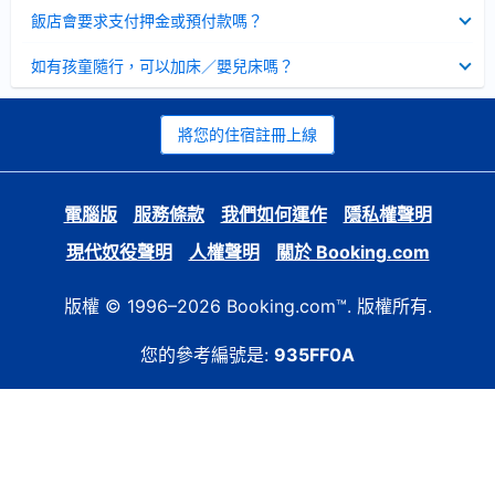
起
已
飯店會要求支付押金或預付款嗎？
收
起
已
如有孩童隨行，可以加床／嬰兒床嗎？
收
起
將您的住宿註冊上線
電腦版
服務條款
我們如何運作
隱私權聲明
現代奴役聲明
人權聲明
關於 Booking.com
版權 © 1996–2026 Booking.com™. 版權所有.
您的參考編號是:
935FF0A