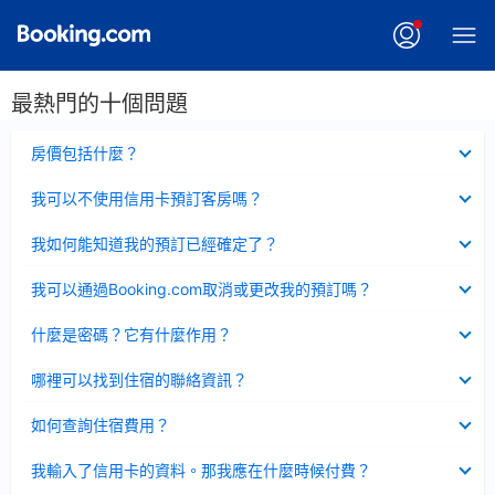
最熱門的十個問題
已
房價包括什麼？
收
起
已
我可以不使用信用卡預訂客房嗎？
收
起
已
我如何能知道我的預訂已經確定了？
收
起
已
我可以通過Booking.com取消或更改我的預訂嗎？
收
起
已
什麼是密碼？它有什麼作用？
收
起
已
哪裡可以找到住宿的聯絡資訊？
收
起
已
如何查詢住宿費用？
收
起
已
我輸入了信用卡的資料。那我應在什麼時候付費？
收