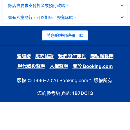
起
已
飯店會要求支付押金或預付款嗎？
收
起
已
如有孩童隨行，可以加床／嬰兒床嗎？
收
起
將您的住宿註冊上線
電腦版
服務條款
我們如何運作
隱私權聲明
現代奴役聲明
人權聲明
關於 Booking.com
版權 © 1996–2026 Booking.com™. 版權所有.
您的參考編號是:
1B7DC13