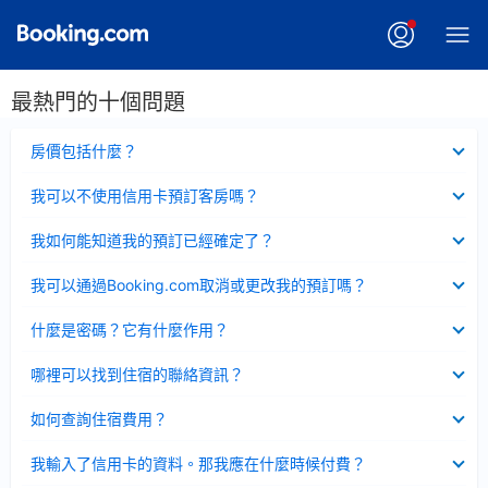
最熱門的十個問題
已
房價包括什麼？
收
起
已
我可以不使用信用卡預訂客房嗎？
收
起
已
我如何能知道我的預訂已經確定了？
收
起
已
我可以通過Booking.com取消或更改我的預訂嗎？
收
起
已
什麼是密碼？它有什麼作用？
收
起
已
哪裡可以找到住宿的聯絡資訊？
收
起
已
如何查詢住宿費用？
收
起
已
我輸入了信用卡的資料。那我應在什麼時候付費？
收