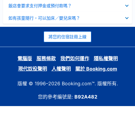
起
已
飯店會要求支付押金或預付款嗎？
收
起
已
如有孩童隨行，可以加床／嬰兒床嗎？
收
起
將您的住宿註冊上線
電腦版
服務條款
我們如何運作
隱私權聲明
現代奴役聲明
人權聲明
關於 Booking.com
版權 © 1996–2026 Booking.com™. 版權所有.
您的參考編號是:
B92A482