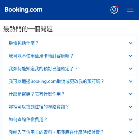
最熱門的十個問題
已
房價包括什麼？
收
起
已
我可以不使用信用卡預訂客房嗎？
收
起
已
我如何能知道我的預訂已經確定了？
收
起
已
我可以通過Booking.com取消或更改我的預訂嗎？
收
起
已
什麼是密碼？它有什麼作用？
收
起
已
哪裡可以找到住宿的聯絡資訊？
收
起
已
如何查詢住宿費用？
收
起
已
我輸入了信用卡的資料。那我應在什麼時候付費？
收