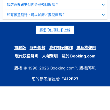
起
已
飯店會要求支付押金或預付款嗎？
收
起
已
如有孩童隨行，可以加床／嬰兒床嗎？
收
起
將您的住宿註冊上線
電腦版
服務條款
我們如何運作
隱私權聲明
現代奴役聲明
人權聲明
關於 Booking.com
版權 © 1996–2026 Booking.com™. 版權所有.
您的參考編號是:
EA12B27