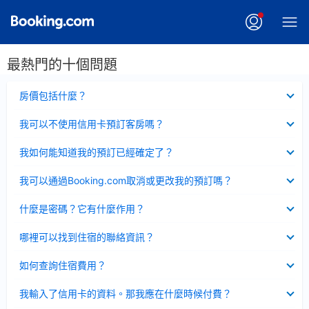
最熱門的十個問題
已
房價包括什麼？
收
起
已
我可以不使用信用卡預訂客房嗎？
收
起
已
我如何能知道我的預訂已經確定了？
收
起
已
我可以通過Booking.com取消或更改我的預訂嗎？
收
起
已
什麼是密碼？它有什麼作用？
收
起
已
哪裡可以找到住宿的聯絡資訊？
收
起
已
如何查詢住宿費用？
收
起
已
我輸入了信用卡的資料。那我應在什麼時候付費？
收