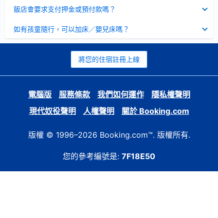
起
已
飯店會要求支付押金或預付款嗎？
收
起
已
如有孩童隨行，可以加床／嬰兒床嗎？
收
起
將您的住宿註冊上線
電腦版
服務條款
我們如何運作
隱私權聲明
現代奴役聲明
人權聲明
關於 Booking.com
版權 © 1996–2026 Booking.com™. 版權所有.
您的參考編號是:
7F18E50