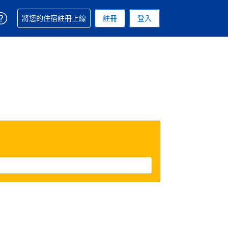
取得訂單相關協助
將您的住宿註冊上線
註冊
登入
. 您現在所使用的幣別為美元
用的語言. 您目前所選的語言是繁體中文