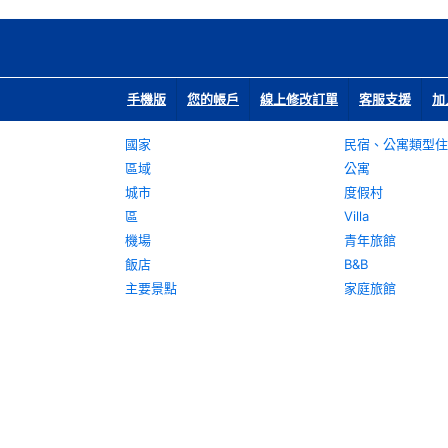
手機版
您的帳戶
線上修改訂單
客服支援
加
國家
民宿、公寓類型住
區域
公寓
城市
度假村
區
Villa
機場
青年旅館
飯店
B&B
主要景點
家庭旅館