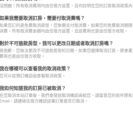
沒問題！所有取消費用均由住宿方設置，且均註明在您的訂房取消政策內
如果我需要取消訂房，需要付取消費嗎？
如果您訂的是免費取消房型，您無需支付取消費。如果您的免費取消期限
消費。所有取消費金額均由住宿方設置，且該費用也是由住宿方收取。
對於不可退款房型，我可以更改日期或者取消訂房嗎？
很抱歉，您無法更改不可退款房型的日期。如果您選擇取消訂房，將會產
費用也是由住宿方收取。
我在哪裡可以查看我的取消政策？
您可以從預訂確認函查看取消政策。
我如何知道我的訂房已被取消？
在您取消本站訂單後，我們會發送取消確認函給您。請留意您的收件匣和促
Email，請連絡住宿方確認該筆訂單是否已取消。