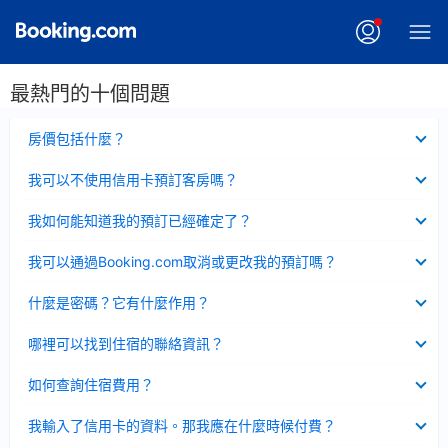
最熱門的十個問題
已
房價包括什麼？
收
起
已
我可以不使用信用卡預訂客房嗎？
收
起
已
我如何能知道我的預訂已經確定了？
收
起
已
我可以通過Booking.com取消或更改我的預訂嗎？
收
起
已
什麼是密碼？它有什麼作用？
收
起
已
哪裡可以找到住宿的聯絡資訊？
收
起
已
如何查詢住宿費用？
收
起
已
我輸入了信用卡的資料。那我應在什麼時候付費？
收