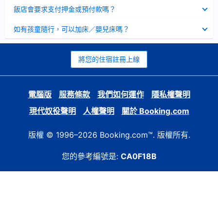
起
已
飯店會要求支付押金或預付款嗎？
收
起
已
如有孩童隨行，可以加床／嬰兒床嗎？
收
起
將您的住宿註冊上線
電腦版
服務條款
我們如何運作
隱私權聲明
現代奴役聲明
人權聲明
關於 Booking.com
版權 © 1996–2026 Booking.com™. 版權所有.
您的參考編號是:
CA0F18B