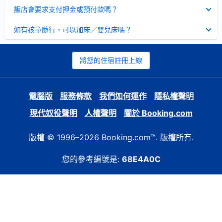
起
已
飯店會要求支付押金或預付款嗎？
收
起
已
如有孩童隨行，可以加床／嬰兒床嗎？
收
起
將您的住宿註冊上線
電腦版
服務條款
我們如何運作
隱私權聲明
現代奴役聲明
人權聲明
關於 Booking.com
版權 © 1996–2026 Booking.com™. 版權所有.
您的參考編號是:
68E4A0C