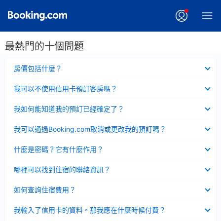
最熱門的十個問題
已
房價包括什麼？
收
起
已
我可以不使用信用卡預訂客房嗎？
收
起
已
我如何能知道我的預訂已經確定了？
收
起
已
我可以通過Booking.com取消或更改我的預訂嗎？
收
起
已
什麼是密碼？它有什麼作用？
收
起
已
哪裡可以找到住宿的聯絡資訊？
收
起
已
如何查詢住宿費用？
收
起
已
我輸入了信用卡的資料。那我應在什麼時候付費？
收