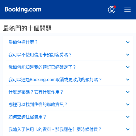
最熱門的十個問題
已
房價包括什麼？
收
起
已
我可以不使用信用卡預訂客房嗎？
收
起
已
我如何能知道我的預訂已經確定了？
收
起
已
我可以通過Booking.com取消或更改我的預訂嗎？
收
起
已
什麼是密碼？它有什麼作用？
收
起
已
哪裡可以找到住宿的聯絡資訊？
收
起
已
如何查詢住宿費用？
收
起
已
我輸入了信用卡的資料。那我應在什麼時候付費？
收