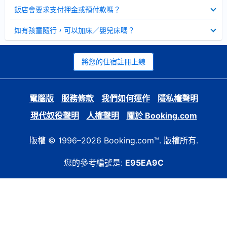
起
已
飯店會要求支付押金或預付款嗎？
收
起
已
如有孩童隨行，可以加床／嬰兒床嗎？
收
起
將您的住宿註冊上線
電腦版
服務條款
我們如何運作
隱私權聲明
現代奴役聲明
人權聲明
關於 Booking.com
版權 © 1996–2026 Booking.com™. 版權所有.
您的參考編號是:
E95EA9C