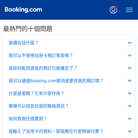
最熱門的十個問題
已
房價包括什麼？
收
起
已
我可以不使用信用卡預訂客房嗎？
收
起
已
我如何能知道我的預訂已經確定了？
收
起
已
我可以通過Booking.com取消或更改我的預訂嗎？
收
起
已
什麼是密碼？它有什麼作用？
收
起
已
哪裡可以找到住宿的聯絡資訊？
收
起
已
如何查詢住宿費用？
收
起
已
我輸入了信用卡的資料。那我應在什麼時候付費？
收