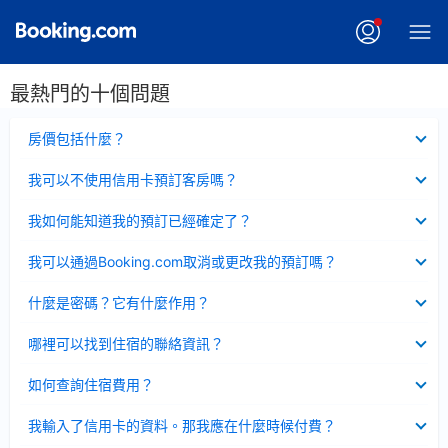
最熱門的十個問題
已
房價包括什麼？
收
起
已
我可以不使用信用卡預訂客房嗎？
收
起
已
我如何能知道我的預訂已經確定了？
收
起
已
我可以通過Booking.com取消或更改我的預訂嗎？
收
起
已
什麼是密碼？它有什麼作用？
收
起
已
哪裡可以找到住宿的聯絡資訊？
收
起
已
如何查詢住宿費用？
收
起
已
我輸入了信用卡的資料。那我應在什麼時候付費？
收