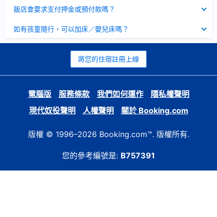
起
已
飯店會要求支付押金或預付款嗎？
收
起
已
如有孩童隨行，可以加床／嬰兒床嗎？
收
起
將您的住宿註冊上線
電腦版
服務條款
我們如何運作
隱私權聲明
現代奴役聲明
人權聲明
關於 Booking.com
版權 © 1996–2026 Booking.com™. 版權所有.
您的參考編號是:
B757391