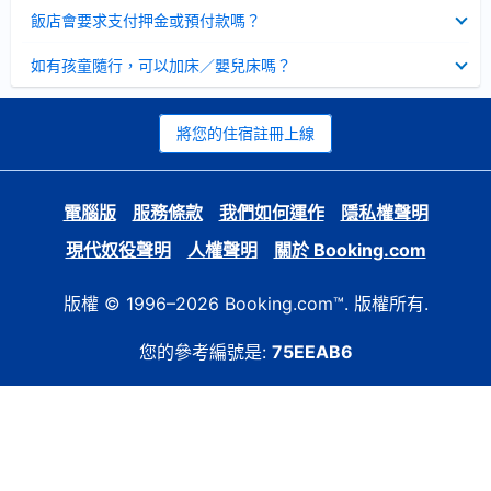
起
已
飯店會要求支付押金或預付款嗎？
收
起
已
如有孩童隨行，可以加床／嬰兒床嗎？
收
起
將您的住宿註冊上線
電腦版
服務條款
我們如何運作
隱私權聲明
現代奴役聲明
人權聲明
關於 Booking.com
版權 © 1996–2026 Booking.com™. 版權所有.
您的參考編號是:
75EEAB6