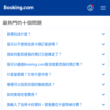
最熱門的十個問題
已
房價包括什麼？
收
起
已
我可以不使用信用卡預訂客房嗎？
收
起
已
我如何能知道我的預訂已經確定了？
收
起
已
我可以通過Booking.com取消或更改我的預訂嗎？
收
起
已
什麼是密碼？它有什麼作用？
收
起
已
哪裡可以找到住宿的聯絡資訊？
收
起
已
如何查詢住宿費用？
收
起
已
我輸入了信用卡的資料。那我應在什麼時候付費？
收