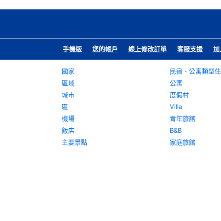
手機版
您的帳戶
線上修改訂單
客服支援
加
國家
民宿、公寓類型住
區域
公寓
城市
度假村
區
Villa
機場
青年旅館
飯店
B&B
主要景點
家庭旅館