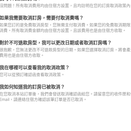
沒問題！所有取消費用均由住宿方設置，且均註明在您的訂房取消政策內
如果我需要取消訂房，需要付取消費嗎？
如果您訂的是免費取消房型，您無需支付取消費。如果您的免費取消期限
消費。所有取消費金額均由住宿方設置，且該費用也是由住宿方收取。
對於不可退款房型，我可以更改日期或者取消訂房嗎？
很抱歉，您無法更改不可退款房型的日期。如果您選擇取消訂房，將會產
費用也是由住宿方收取。
我在哪裡可以查看我的取消政策？
您可以從預訂確認函查看取消政策。
我如何知道我的訂房已被取消？
在您取消本站訂單後，我們會發送取消確認函給您。請留意您的收件匣和促
Email，請連絡住宿方確認該筆訂單是否已取消。