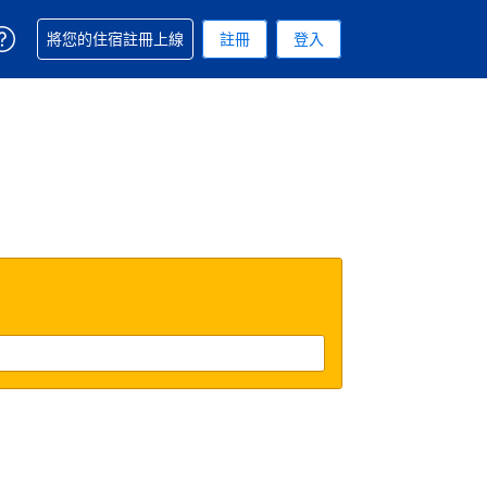
取得訂單相關協助
將您的住宿註冊上線
註冊
登入
. 您現在所使用的幣別為美元
用的語言. 您目前所選的語言是繁體中文