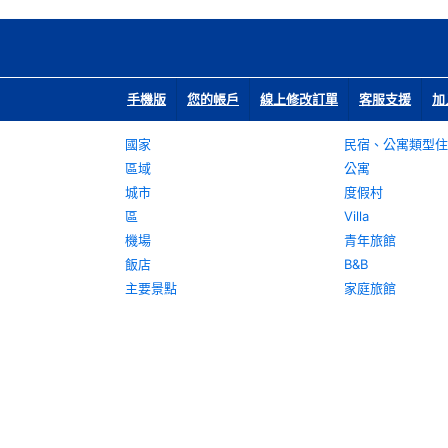
手機版
您的帳戶
線上修改訂單
客服支援
加
國家
民宿、公寓類型住
區域
公寓
城市
度假村
區
Villa
機場
青年旅館
飯店
B&B
主要景點
家庭旅館