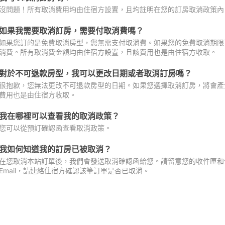
沒問題！所有取消費用均由住宿方設置，且均註明在您的訂房取消政策內
如果我需要取消訂房，需要付取消費嗎？
如果您訂的是免費取消房型，您無需支付取消費。如果您的免費取消期限
消費。所有取消費金額均由住宿方設置，且該費用也是由住宿方收取。
對於不可退款房型，我可以更改日期或者取消訂房嗎？
很抱歉，您無法更改不可退款房型的日期。如果您選擇取消訂房，將會產
費用也是由住宿方收取。
我在哪裡可以查看我的取消政策？
您可以從預訂確認函查看取消政策。
我如何知道我的訂房已被取消？
在您取消本站訂單後，我們會發送取消確認函給您。請留意您的收件匣和促
Email，請連絡住宿方確認該筆訂單是否已取消。