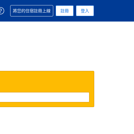
取得訂單相關協助
將您的住宿註冊上線
註冊
登入
 您現在所使用的幣別為新台幣
用的語言. 您目前所選的語言是繁體中文