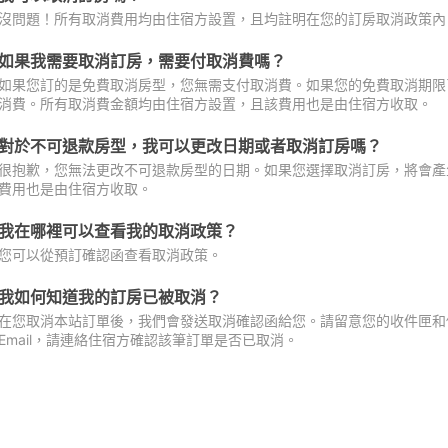
沒問題！所有取消費用均由住宿方設置，且均註明在您的訂房取消政策內
如果我需要取消訂房，需要付取消費嗎？
如果您訂的是免費取消房型，您無需支付取消費。如果您的免費取消期限
消費。所有取消費金額均由住宿方設置，且該費用也是由住宿方收取。
對於不可退款房型，我可以更改日期或者取消訂房嗎？
很抱歉，您無法更改不可退款房型的日期。如果您選擇取消訂房，將會產
費用也是由住宿方收取。
我在哪裡可以查看我的取消政策？
您可以從預訂確認函查看取消政策。
我如何知道我的訂房已被取消？
在您取消本站訂單後，我們會發送取消確認函給您。請留意您的收件匣和促
Email，請連絡住宿方確認該筆訂單是否已取消。