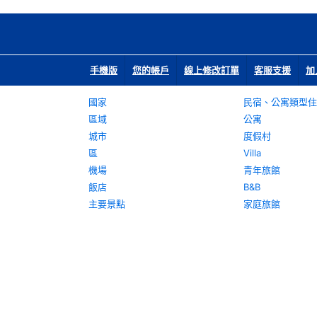
手機版
您的帳戶
線上修改訂單
客服支援
加
國家
民宿、公寓類型住
區域
公寓
城市
度假村
區
Villa
機場
青年旅館
飯店
B&B
主要景點
家庭旅館