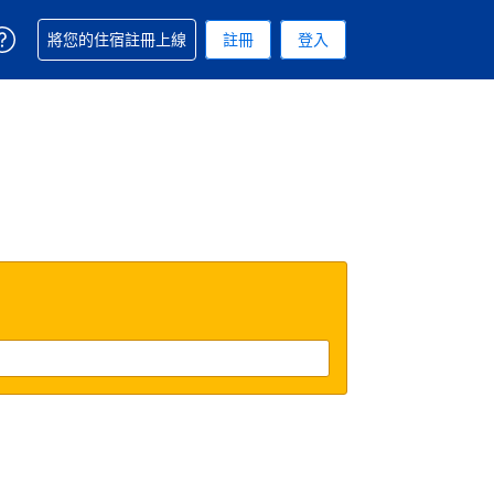
取得訂單相關協助
將您的住宿註冊上線
註冊
登入
 您現在所使用的幣別為新台幣
用的語言. 您目前所選的語言是繁體中文