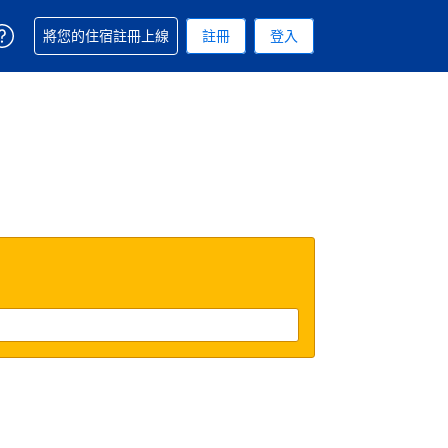
取得訂單相關協助
將您的住宿註冊上線
註冊
登入
. 您現在所使用的幣別為美元
用的語言. 您目前所選的語言是繁體中文