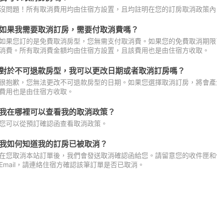
沒問題！所有取消費用均由住宿方設置，且均註明在您的訂房取消政策內
如果我需要取消訂房，需要付取消費嗎？
如果您訂的是免費取消房型，您無需支付取消費。如果您的免費取消期限
消費。所有取消費金額均由住宿方設置，且該費用也是由住宿方收取。
對於不可退款房型，我可以更改日期或者取消訂房嗎？
很抱歉，您無法更改不可退款房型的日期。如果您選擇取消訂房，將會產
費用也是由住宿方收取。
我在哪裡可以查看我的取消政策？
您可以從預訂確認函查看取消政策。
我如何知道我的訂房已被取消？
在您取消本站訂單後，我們會發送取消確認函給您。請留意您的收件匣和促
Email，請連絡住宿方確認該筆訂單是否已取消。