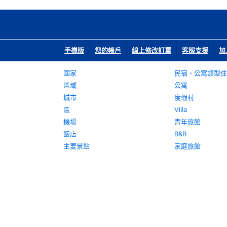
手機版
您的帳戶
線上修改訂單
客服支援
加
國家
民宿、公寓類型住
區域
公寓
城市
度假村
區
Villa
機場
青年旅館
飯店
B&B
主要景點
家庭旅館