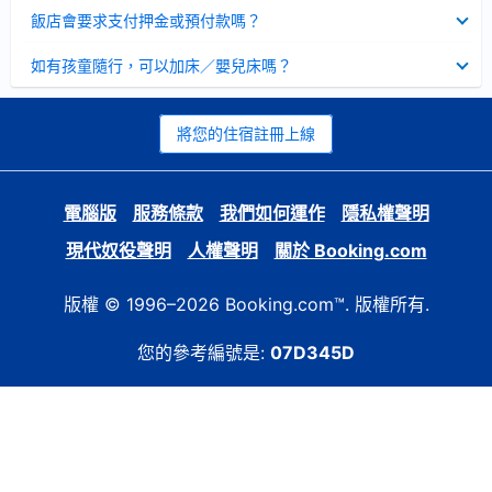
起
已
飯店會要求支付押金或預付款嗎？
收
起
已
如有孩童隨行，可以加床／嬰兒床嗎？
收
起
將您的住宿註冊上線
電腦版
服務條款
我們如何運作
隱私權聲明
現代奴役聲明
人權聲明
關於 Booking.com
版權 © 1996–2026 Booking.com™. 版權所有.
您的參考編號是:
07D345D