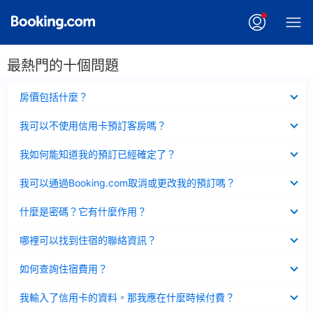
最熱門的十個問題
已
房價包括什麼？
收
起
已
我可以不使用信用卡預訂客房嗎？
收
起
已
我如何能知道我的預訂已經確定了？
收
起
已
我可以通過Booking.com取消或更改我的預訂嗎？
收
起
已
什麼是密碼？它有什麼作用？
收
起
已
哪裡可以找到住宿的聯絡資訊？
收
起
已
如何查詢住宿費用？
收
起
已
我輸入了信用卡的資料。那我應在什麼時候付費？
收